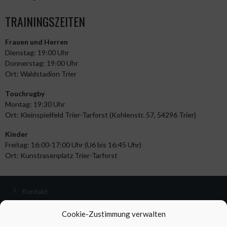
TRAININGSZEITEN
Frauen und Herren
Dienstag: 19:00 Uhr
Donnerstag: 19:00 Uhr
Ort: Waldstadion Trier
Touchrugby
Montag: 19:30 Uhr
Ort: Kleinspielfeld Trier-Tarforst (Kohlenstr. 57, 54296 Trier)
Kinder
Freitag: 16:00-17:00 Uhr (U6 bis 16:45 Uhr)
Ort: Kunstrasenplatz Trier-Tarforst
Kontakt
Impressum
Cookie-Zustimmung verwalten
Datenschutzerklärung