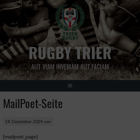
Springe
zum
Inhalt
RUGBY TRIER
AUT VIAM INVENIAM AUT FACIAM
MailPoet-Seite
18. Dezember 2024
von
[mailpoet_page]