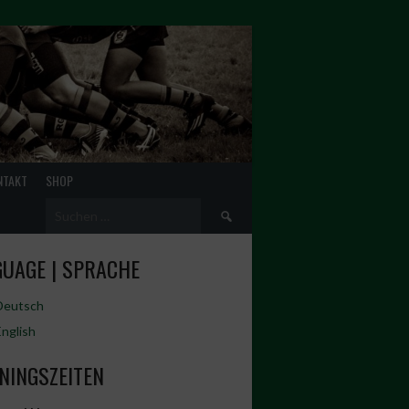
NTAKT
SHOP
Suchen
nach:
UAGE | SPRACHE
Deutsch
English
NINGSZEITEN