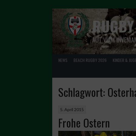
Springe
zum
Inhalt
RUGBY
AUT VIAM INVENIA
NEWS
BEACH RUGBY 2026
KINDER & JUG
Schlagwort:
Osterh
5. April 2015
Frohe Ostern