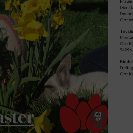
Frauen
Dienst
Donner
Ort: W
Touch
Montag
Ort: Kl
54296 
Kinde
Freitag
Ort: K