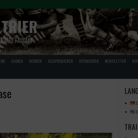
 TRIER
M AUT FACIAM
END
DAMEN
HERREN
AUSPROBIEREN
SPONSOREN
NEWSLETTER
KO
ase
LANG
TRAI