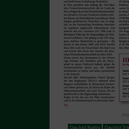
FSV
Dau bist Rugby
Dau bist Tri