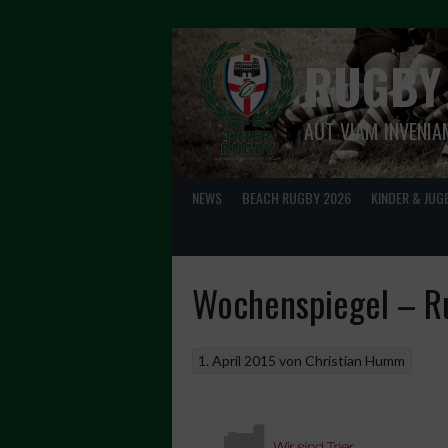
Springe
zum
Inhalt
RUGBY
AUT VIAM INVENIA
NEWS
BEACH RUGBY 2026
KINDER & JUG
Wochenspiegel – Ru
1. April 2015
von
Christian Humm