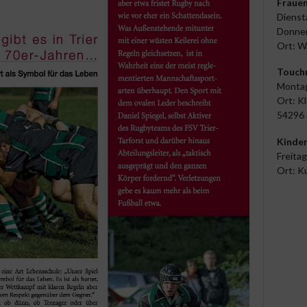
Frauen
Dienst
Donner
Ort: W
Touch
Montag
Ort: Kl
54296 
Kinde
Freitag
Ort: K