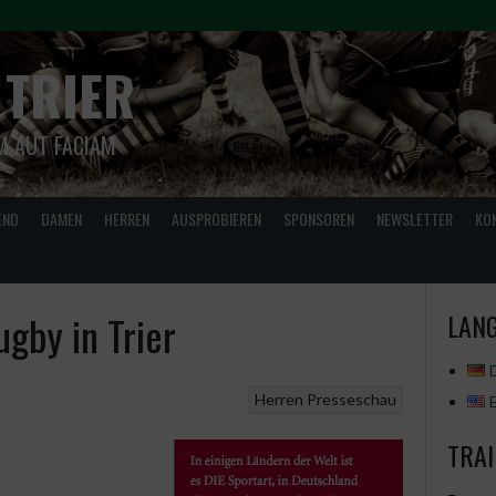
 TRIER
M AUT FACIAM
END
DAMEN
HERREN
AUSPROBIEREN
SPONSOREN
NEWSLETTER
KO
gby in Trier
LANG
Herren
Presseschau
TRAI