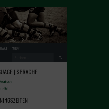
NTAKT
SHOP
Suchen
nach:
UAGE | SPRACHE
Deutsch
English
NINGSZEITEN