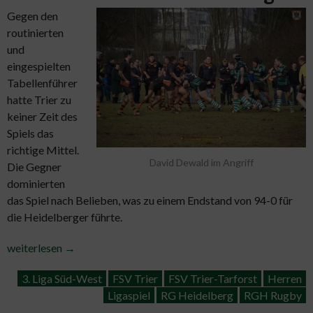
Gegen den
routinierten
und
eingespielten
Tabellenführer
hatte Trier zu
keiner Zeit des
Spiels das
richtige Mittel.
David Dewald im Angriff
Die Gegner
dominierten
das Spiel nach Belieben, was zu einem Endstand von 94-0 für
die Heidelberger führte.
„Nichts
weiterlesen
→
zu
3. Liga Süd-West
FSV Trier
FSV Trier-Tarforst
Herren
holen
Ligaspiel
RG Heidelberg
RGH Rugby
in