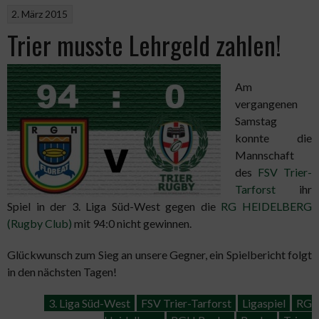
Heidelberg“
2. März 2015
Trier musste Lehrgeld zahlen!
Am
vergangenen
Samstag
konnte die
Mannschaft
des
FSV Trier-
Tarforst
ihr
Spiel in der 3. Liga Süd-West gegen die
RG HEIDELBERG
(Rugby Club)
mit 94:0 nicht gewinnen.
Glückwunsch zum Sieg an unsere Gegner, ein Spielbericht folgt
in den nächsten Tagen!
3. Liga Süd-West
FSV Trier-Tarforst
Ligaspiel
RG