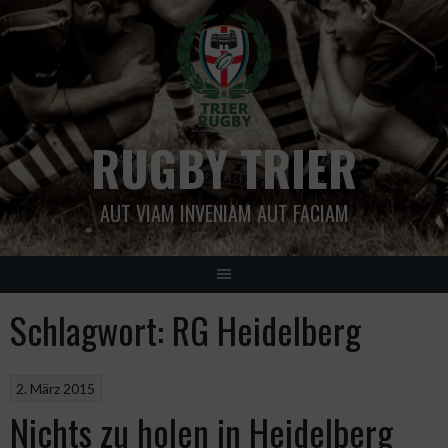
Springe
zum
Inhalt
RUGBY TRIER
AUT VIAM INVENIAM AUT FACIAM
Schlagwort:
RG Heidelberg
2. März 2015
Nichts zu holen in Heidelberg